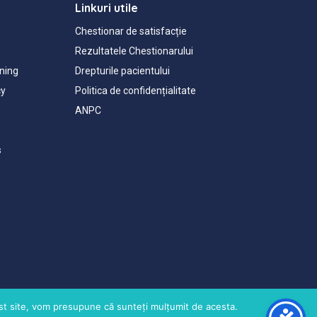
Linkuri utile
Chestionar de satisfacție
Rezultatele Chestionarului
ning
Drepturile pacientului
cy
Politica de confidențialitate
ANPC
s
cest site, vom presupune că sunteți mulțumit de acesta.