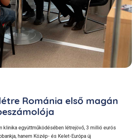
 létre Románia első magán
 beszámolója
m klinika együttműködésében létrejövő, 3 millió eurós
obankja, hanem Közép- és Kelet-Európa új