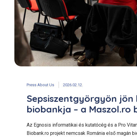
Press About Us
2026.02.12.
Sepsiszentgyörgyön jön
biobankja – a Maszol.ro
Az Egnosis informatikai és kutatócég és a Pro Vita
Biobank.ro projekt nemcsak Románia első magán bi