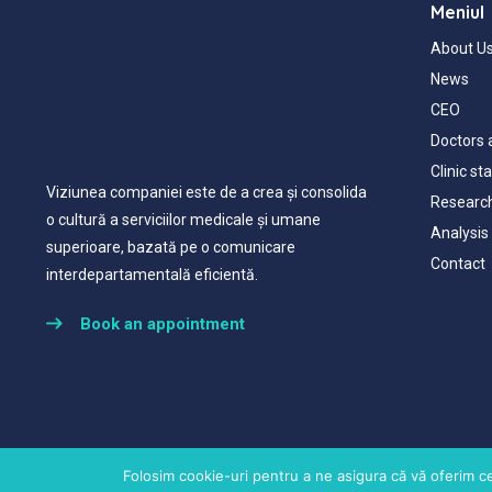
Meniul
About U
News
CEO
Doctors 
Clinic st
Viziunea companiei este de a crea și consolida
Research
o cultură a serviciilor medicale și umane
Analysis 
superioare, bazată pe o comunicare
Contact
interdepartamentală eficientă.
Book an appointment
Folosim cookie-uri pentru a ne asigura că vă oferim ce