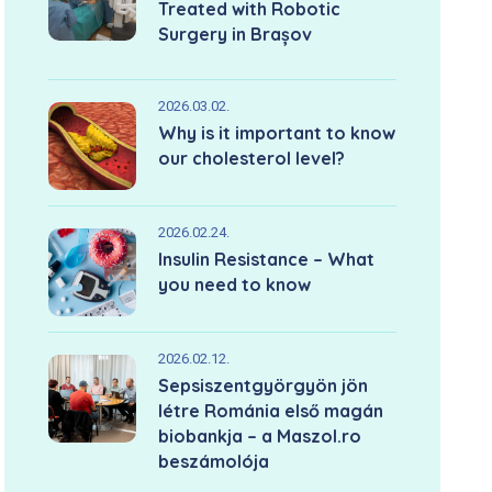
Treated with Robotic
Surgery in Brașov
2026.03.02.
Why is it important to know
our cholesterol level?
2026.02.24.
Insulin Resistance – What
you need to know
2026.02.12.
Sepsiszentgyörgyön jön
létre Románia első magán
biobankja – a Maszol.ro
beszámolója