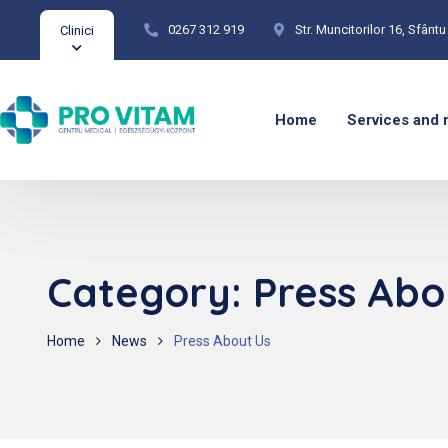
0267 312 919
Str. Muncitorilor 16, Sfân
Clinici
Home
Services and 
Category:
Press Abo
Home
News
Press About Us