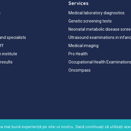
Services
s
Medical laboratory diagnostics
Genetic screening tests
Neonatal metabolic disease scree
and specialists
Ultrasound examinations in infan
aff
Medical imaging
 institute
Pro Health
results
Occupational Health Examination
Oncompass
a mai bună experiență pe site-ul nostru. Dacă continuați să utilizați a