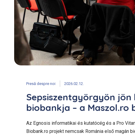
Presă despre noi
2026.02.12.
Sepsiszentgyörgyön jön
biobankja – a Maszol.ro
Az Egnosis informatikai és kutatócég és a Pro Vita
Biobank.ro projekt nemcsak Románia első magán bi