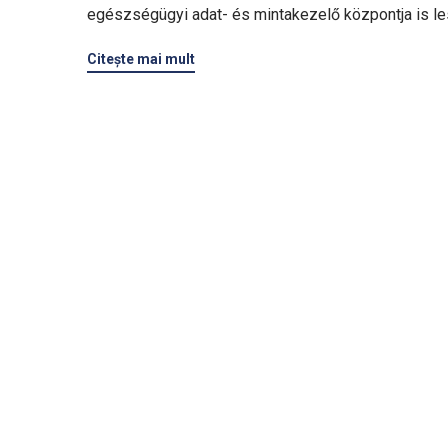
egészségügyi adat- és mintakezelő központja is le
Citeşte mai mult