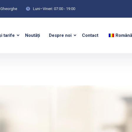
tu Gheorghe
Luni–Vineri: 07:00 - 19:00
și tarife
Noutăți
Despre noi
Contact
Român