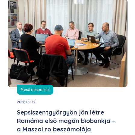
Presă despre noi
2026.02.12.
Sepsiszentgyörgyön jön létre
Románia első magán biobankja –
a Maszol.ro beszámolója