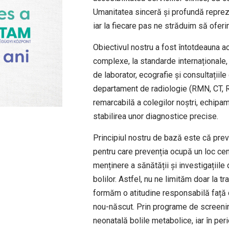
Umanitatea sinceră și profundă reprezin
iar la fiecare pas ne străduim să oferi
Obiectivul nostru a fost întotdeauna ac
complexe, la standarde internaționale, î
de laborator, ecografie și consultațiil
departament de radiologie (RMN, CT, R
remarcabilă a colegilor noștri, echipa
stabilirea unor diagnostice precise.
Principiul nostru de bază este că pre
pentru care prevenția ocupă un loc cent
menținere a sănătății și investigațiil
bolilor. Astfel, nu ne limităm doar la t
formăm o atitudine responsabilă față d
nou-născut. Prin programe de screening
neonatală bolile metabolice, iar în per