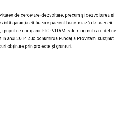
ivitatea de cercetare-dezvoltare, precum și dezvoltarea și
ezintă garanția că fiecare pacient beneficiază de servicii
ia, grupul de companii PRO VITAM este singurul care deține
nțat în anul 2014 sub denumirea Fundația ProVitam, susținut
duri obținute prin proiecte și granturi.