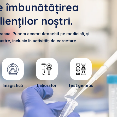
e îmbunătățirea
ienților noștri.
Covasna. Punem accent deosebit pe medicină, și
tre, inclusiv în activități de cercetare-
Imagistică
Laborator
Test genetic