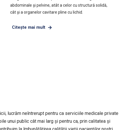
abdominale și pelvine, atât a celor cu structură solidă,
cât și a organelor cavitare pline cu lichid.
Citeşte mai mult
cii, lucrăm neîntrerupt pentru ca serviciile medicale private
le unui public cât mai larg și pentru ca, prin calitatea și
ontribuim la îmbunătățirea calității vieții pacienților noștri.