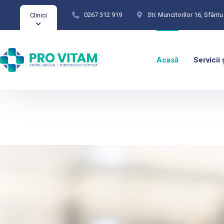
0267 312 919
Str. Muncitorilor 16, Sfân
Clinici
Acasă
Servicii 