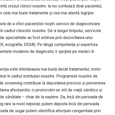
tă crezul clinicii noastre: la noi contează doar pacientul,
m cele mai bune tratamente și cea mai atentă îngrijire.
ela de a oferi pacienților noștri servicii de diagnosticare
n cadrul clinicilor noastre. De-a lungul timpului, serviciile
e de specialitate au fost extinse prin dezvoltarea unui
X, ecografie, DEXA). Pe lângă competența și expertiza
mentele moderne de diagnostic îi sprijină pe medici în
venția este întotdeauna mai bună decât tratamentul, motiv
ral în cadrul instituției noastre. Programele noastre de
e de screening contribuie la depistarea precoce și prevenirea
ratarea afecțiunilor, ci promovăm un stil de viață sănătos și
e sănătate – chiar de la naștere. Da, încă din perioada de
 rare la nivel național, putem depista încă din perioada
ioada de sugar putem identifica afecțiuni congenitale prin