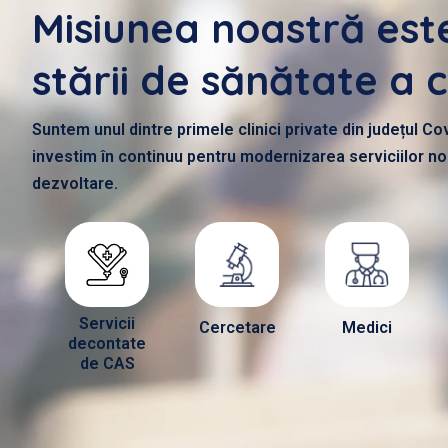
Misiunea noastră est
stării de sănătate a cl
Suntem unul dintre primele clinici private din județul 
investim în continuu pentru modernizarea serviciilor noas
dezvoltare.
Servicii
Cercetare
Medici
decontate
de CAS