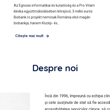
Az Egnosis informatikai és kutatócég és a Pro Vitam
klinika együttműködésében létrejövő, 3 millió eurós
Biobank.ro projekt nemcsak Románia első magán
biobankja, hanem Közép- és…
Citeşte mai mult
Despre noi
Încă din 1996, împreună cu echipa clini
și cele susținute de stat să fie accesibi
accesibilitatea serviciilor clinice, să c