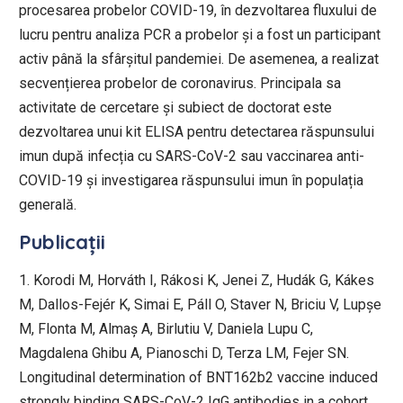
procesarea probelor COVID-19, în dezvoltarea fluxului de
lucru pentru analiza PCR a probelor și a fost un participant
activ până la sfârșitul pandemiei. De asemenea, a realizat
secvențierea probelor de coronavirus. Principala sa
activitate de cercetare și subiect de doctorat este
dezvoltarea unui kit ELISA pentru detectarea răspunsului
imun după infecția cu SARS-CoV-2 sau vaccinarea anti-
COVID-19 și investigarea răspunsului imun în populația
generală.
Publicații
1. Korodi M, Horváth I, Rákosi K, Jenei Z, Hudák G, Kákes
M, Dallos-Fejér K, Simai E, Páll O, Staver N, Briciu V, Lupșe
M, Flonta M, Almaș A, Birlutiu V, Daniela Lupu C,
Magdalena Ghibu A, Pianoschi D, Terza LM, Fejer SN.
Longitudinal determination of BNT162b2 vaccine induced
strongly binding SARS-CoV-2 IgG antibodies in a cohort