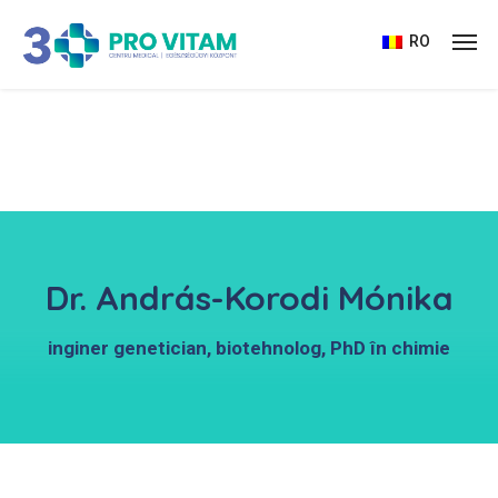
RO
Dr. András-Korodi Mónika
inginer genetician, biotehnolog, PhD în chimie