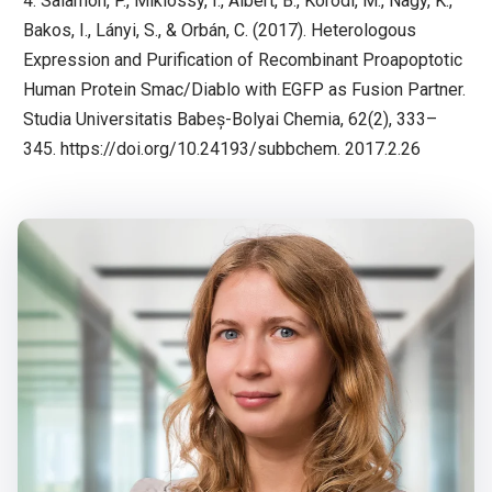
4. Salamon, P., Miklóssy, I., Albert, B., Korodi, M., Nagy, K.,
Bakos, I., Lányi, S., & Orbán, C. (2017). Heterologous
Expression and Purification of Recombinant Proapoptotic
Human Protein Smac/Diablo with EGFP as Fusion Partner.
Studia Universitatis Babeș-Bolyai Chemia, 62(2), 333–
345.
https://doi.org/10.24193/subbchem
. 2017.2.26