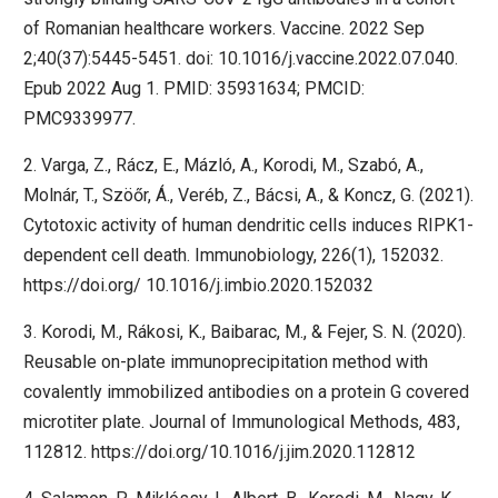
of Romanian healthcare workers. Vaccine. 2022 Sep
2;40(37):5445-5451. doi: 10.1016/j.vaccine.2022.07.040.
Epub 2022 Aug 1. PMID: 35931634; PMCID:
PMC9339977.
2. Varga, Z., Rácz, E., Mázló, A., Korodi, M., Szabó, A.,
Molnár, T., Szöőr, Á., Veréb, Z., Bácsi, A., & Koncz, G. (2021).
Cytotoxic activity of human dendritic cells induces RIPK1-
dependent cell death. Immunobiology, 226(1), 152032.
https://doi.org/
10.1016/j.imbio.2020.152032
3. Korodi, M., Rákosi, K., Baibarac, M., & Fejer, S. N. (2020).
Reusable on-plate immunoprecipitation method with
covalently immobilized antibodies on a protein G covered
microtiter plate. Journal of Immunological Methods, 483,
112812. https://doi.org/10.1016/j.jim.2020.112812