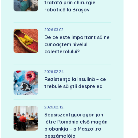
tratată prin chirurgie
robotică la Brașov
2026.03.02.
De ce este important să ne
cunoaștem nivelul
colesterolului?
2026.02.24.
Rezistența la insulină – ce
trebuie să știi despre ea
2026.02.12.
Sepsiszentgyörgyön jön
létre Románia első magán
biobankja – a Maszol.ro
beszámolója