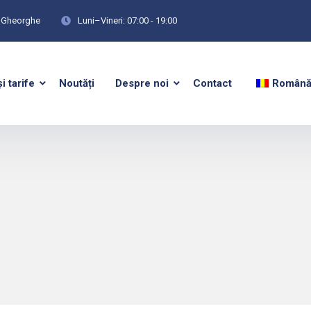
tu Gheorghe
Luni–Vineri: 07:00 - 19:00
și tarife
Noutăți
Despre noi
Contact
Român