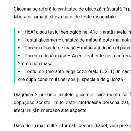
Glicemia se referă la cantitatea de glucoză măsurată în 
laborator, iar iată câteva tipuri de teste disponibile:
HbA1c sau testul hemoglobinei A1c – arată nivelul med
Testul glicemiei – unitatea de măsură este milimoli 
Glicemia înainte de masă – măsurată după cel puțin 
Glicemia după masă – Acest test este cel mai frecve
2 ore după masă.
Testul de toleranță la glucoză orală (OGTT): În cadru
ore după consumul unei soluții speciale de glucoză.
Diagrama 2 prezintă limitele glicemiei care merită să fi
depășesc aceste limite este întotdeauna personalizat, 
afecțiuni și numeroase alte aspecte.
Dacă doriți mai multe informații despre diabet, vom prezent