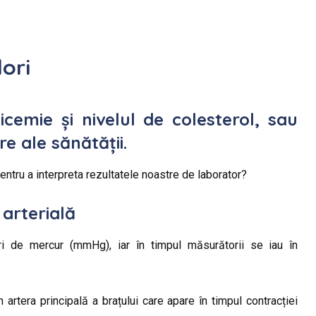
lori
icemie și nivelul de colesterol, sau
e ale sănătății.
ntru a interpreta rezultatele noastre de laborator?
arterială
ri de mercur (mmHg), iar în timpul măsurătorii se iau în
 artera principală a brațului care apare în timpul contracției