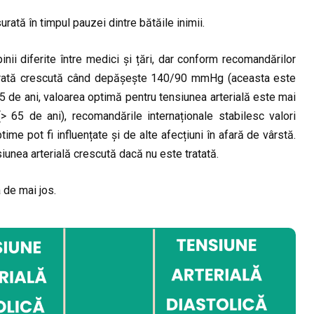
rată în timpul pauzei dintre bătăile inimii.
inii diferite între medici și țări, dar conform recomandărilor
siderată crescută când depășește 140/90 mmHg (aceasta este
65 de ani, valoarea optimă pentru tensiunea arterială este mai
 65 de ani), recomandările internaționale stabilesc valori
e pot fi influențate și de alte afecțiuni în afară de vârstă.
iunea arterială crescută dacă nu este tratată.
 de mai jos.