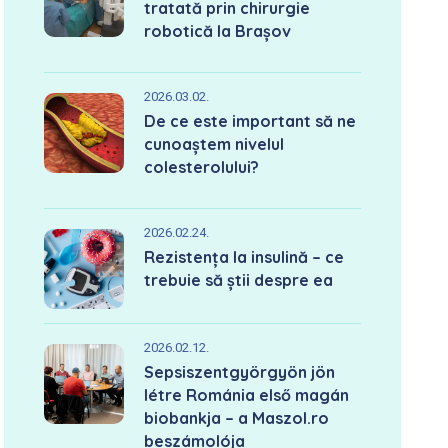
tratată prin chirurgie
robotică la Brașov
2026.03.02.
De ce este important să ne
cunoaștem nivelul
colesterolului?
2026.02.24.
Rezistența la insulină – ce
trebuie să știi despre ea
2026.02.12.
Sepsiszentgyörgyön jön
létre Románia első magán
biobankja – a Maszol.ro
beszámolója