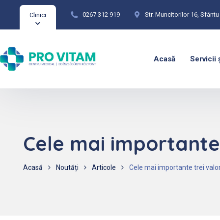
0267 312 919
Str. Muncitorilor 16, Sfân
Clinici
Acasă
Servicii 
Cele mai importante 
Acasă
Noutăți
Articole
Cele mai importante trei valor