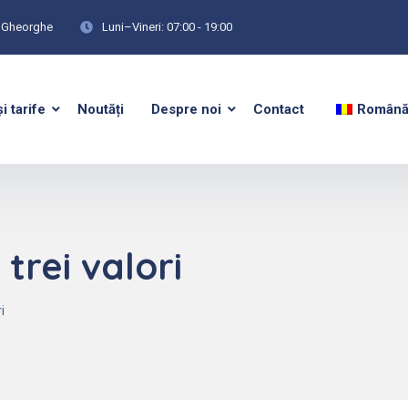
tu Gheorghe
Luni–Vineri: 07:00 - 19:00
și tarife
Noutăți
Despre noi
Contact
Român
trei valori
i