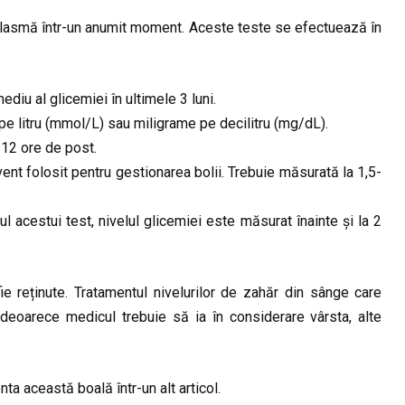
plasmă într-un anumit moment. Aceste teste se efectuează în
iu al glicemiei în ultimele 3 luni.
pe litru (mmol/L) sau miligrame pe decilitru (mg/dL).
12 ore de post.
nt folosit pentru gestionarea bolii. Trebuie măsurată la 1,5-
l acestui test, nivelul glicemiei este măsurat înainte și la 2
e reținute. Tratamentul nivelurilor de zahăr din sânge care
deoarece medicul trebuie să ia în considerare vârsta, alte
a această boală într-un alt articol.