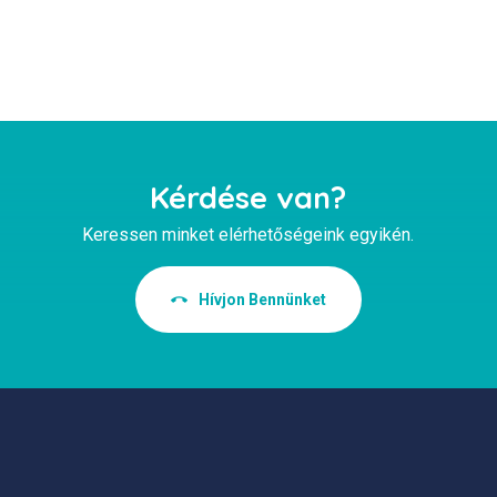
Kérdése van?
Keressen minket elérhetőségeink egyikén.
Hívjon Bennünket