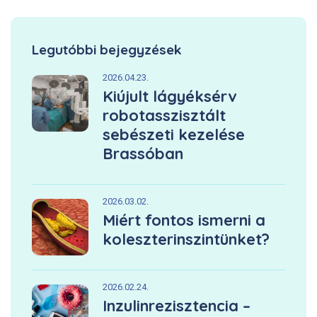
Legutóbbi bejegyzések
2026.04.23.
Kiújult lágyéksérv
robotasszisztált
sebészeti kezelése
Brassóban
2026.03.02.
Miért fontos ismerni a
koleszterinszintünket?
2026.02.24.
Inzulinrezisztencia –