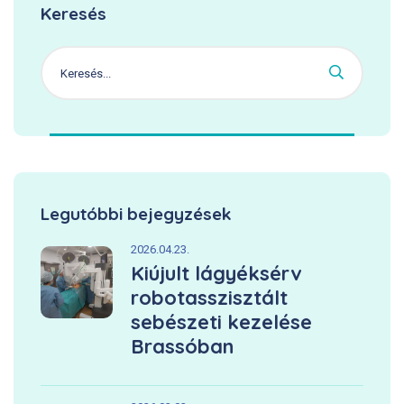
Keresés
Legutóbbi bejegyzések
2026.04.23.
Kiújult lágyéksérv
robotasszisztált
sebészeti kezelése
Brassóban