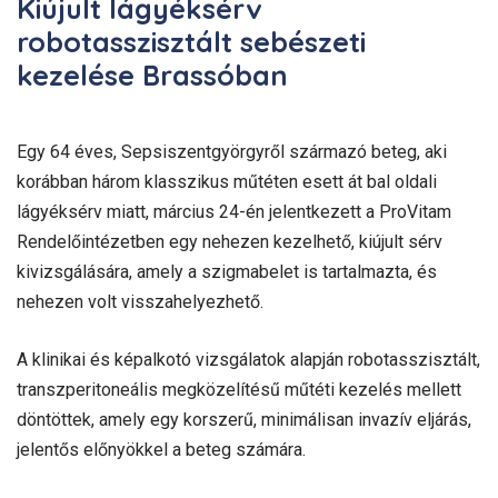
Kiújult lágyéksérv
robotasszisztált sebészeti
kezelése Brassóban
Egy 64 éves, Sepsiszentgyörgyről származó beteg, aki
korábban három klasszikus műtéten esett át bal oldali
lágyéksérv miatt, március 24-én jelentkezett a ProVitam
Rendelőintézetben egy nehezen kezelhető, kiújult sérv
kivizsgálására, amely a szigmabelet is tartalmazta, és
nehezen volt visszahelyezhető.
A klinikai és képalkotó vizsgálatok alapján robotasszisztált,
transzperitoneális megközelítésű műtéti kezelés mellett
döntöttek, amely egy korszerű, minimálisan invazív eljárás,
jelentős előnyökkel a beteg számára.