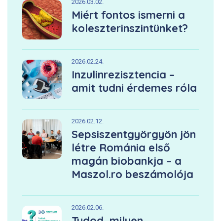
2026.03.02.
Miért fontos ismerni a
koleszterinszintünket?
2026.02.24.
Inzulinrezisztencia –
amit tudni érdemes róla
2026.02.12.
Sepsiszentgyörgyön jön
létre Románia első
magán biobankja – a
Maszol.ro beszámolója
2026.02.06.
Tudod, milyen