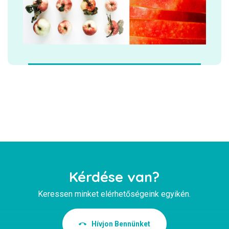
Kérdése van?
Keressen minket elérhetőségeink egyikén.
Hívjon Bennünket