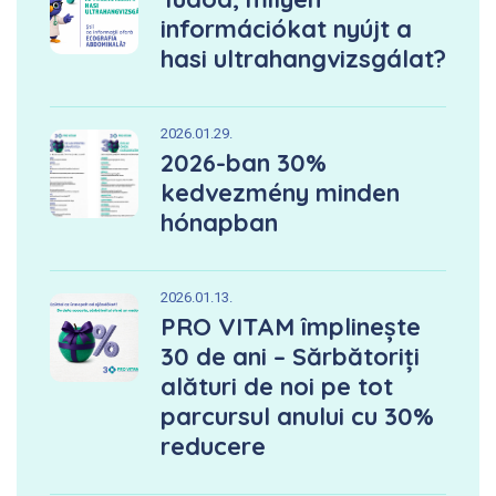
információkat nyújt a
hasi ultrahangvizsgálat?
2026.01.29.
2026-ban 30%
kedvezmény minden
hónapban
2026.01.13.
PRO VITAM împlinește
30 de ani – Sărbătoriți
alături de noi pe tot
parcursul anului cu 30%
reducere