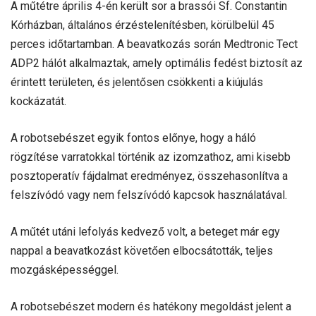
A műtétre április 4-én került sor a brassói Sf. Constantin
Kórházban, általános érzéstelenítésben, körülbelül 45
perces időtartamban. A beavatkozás során Medtronic Tect
ADP2 hálót alkalmaztak, amely optimális fedést biztosít az
érintett területen, és jelentősen csökkenti a kiújulás
kockázatát.
A robotsebészet egyik fontos előnye, hogy a háló
rögzítése varratokkal történik az izomzathoz, ami kisebb
posztoperatív fájdalmat eredményez, összehasonlítva a
felszívódó vagy nem felszívódó kapcsok használatával.
A műtét utáni lefolyás kedvező volt, a beteget már egy
nappal a beavatkozást követően elbocsátották, teljes
mozgásképességgel.
A robotsebészet modern és hatékony megoldást jelent a