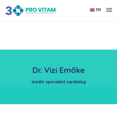
EN
Dr. Vizi Emőke
medic specialist cardiolog